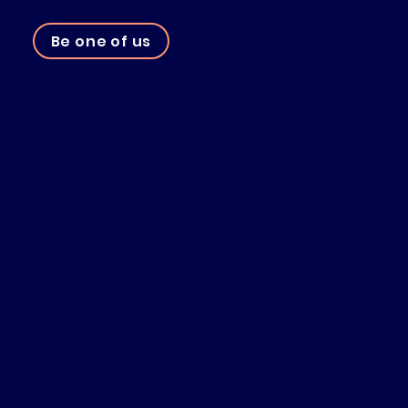
Be one of us
03