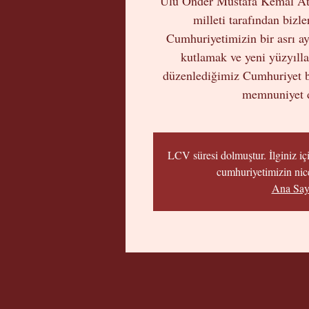
Ulu Önder Mustafa Kemal At
milleti tarafından bizl
Cumhuriyetimizin bir asrı ayd
kutlamak ve yeni yüzyıll
düzenlediğimiz Cumhuriyet ba
memnuniyet d
LCV süresi dolmuştur. İlginiz içi
cumhuriyetimizin nice
Ana Say