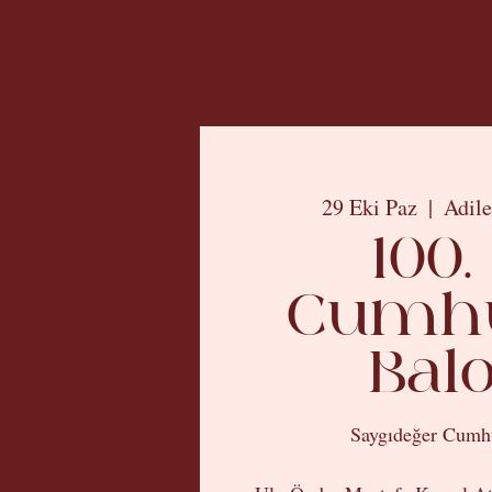
29 Eki Paz
  |  
Adile
100.
Cumhu
Bal
Saygıdeğer Cumhu