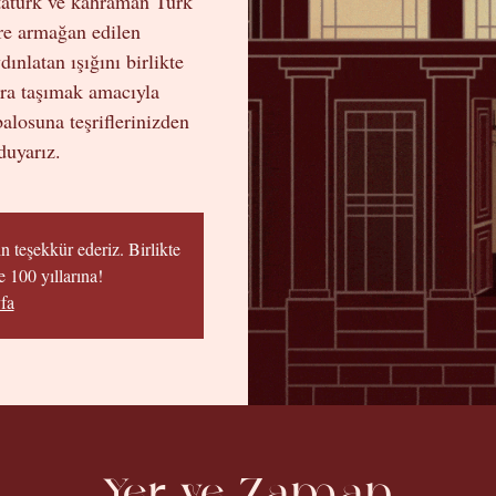
atürk ve kahraman Türk
ere armağan edilen
ınlatan ışığını birlikte
ara taşımak amacıyla
losuna teşriflerinizden
uyarız.
n teşekkür ederiz. Birlikte
 100 yıllarına!
fa
Yer ve Zaman