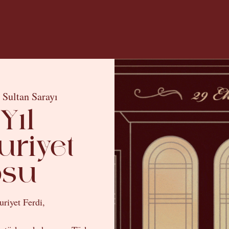
 Sultan Sarayı
 Yıl
riyet
osu
riyet Ferdi,