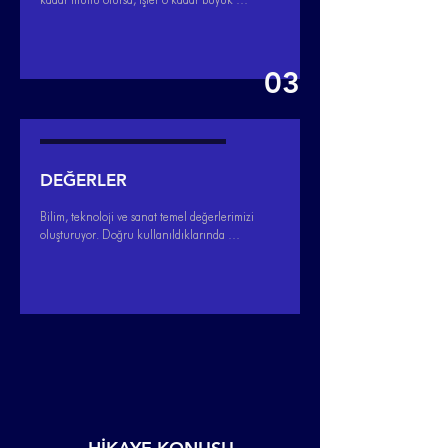
olur. Başarımızın arkasında mutlu 
çalışanlarımız var. Yaptığımız her şeyde 
bilimin gücünden ve sanatın 
yaratıcılığından yararlanıyoruz. Özgün 
03
projelere imza atmak misyonuyla geleceğe 
koşuyoruz.
DEĞERLER
Bilim, teknoloji ve sanat temel değerlerimizi 
oluşturuyor. Doğru kullanıldıklarında 
yaşadığımız dünyayı iyileştirme, değiştirme 
ve dönüştürme gücüne sahipler. Birbirleri 
ile uyumları ise ekiplerimizin zihniyetini 
oluşturuyor.