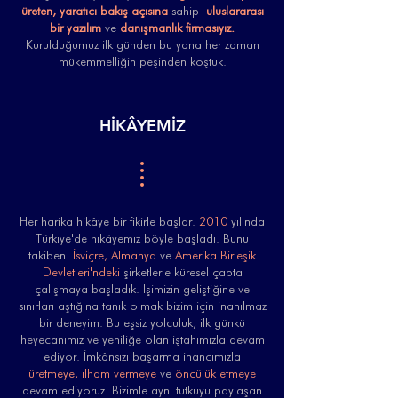
üreten, yaratıcı bakış açısına
sahip
uluslararası
bir yazılım
ve
danışmanlık firmasıyız.
Kurulduğumuz ilk günden bu yana her zaman
mükemmelliğin peşinden koştuk.
HİKÂYEMİZ
Her harika hikâye bir fikirle başlar.
2010
yılında
Türkiye'de hikâyemiz böyle başladı. Bunu
takiben
İsviçre, Almanya
ve
Amerika Birleşik
Devletleri'ndeki
şirketlerle küresel çapta
çalışmaya başladık. İşimizin geliştiğine ve
sınırları aştığına tanık olmak bizim için inanılmaz
bir deneyim. Bu eşsiz yolculuk, ilk günkü
heyecanımız ve yeniliğe olan iştahımızla devam
ediyor. İmkânsızı başarma inancımızla
üretmeye, ilham vermeye
ve
öncülük etmeye
devam ediyoruz. Bizimle aynı tutkuyu paylaşan