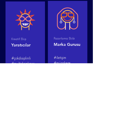
Pazarlama Ekibi
Kreatif Ekip
Marka Gurusu
Yaratıcılar
#iletişim

#çokdisiplinli

#müzakere

#multidisipliner

#e-dönüşüm

#sınırsız

#ikna

#beyinfırtınası

#araştırma

#dinamik

#takip

#potansiyel

#analiz
#çılgın

#tasarım