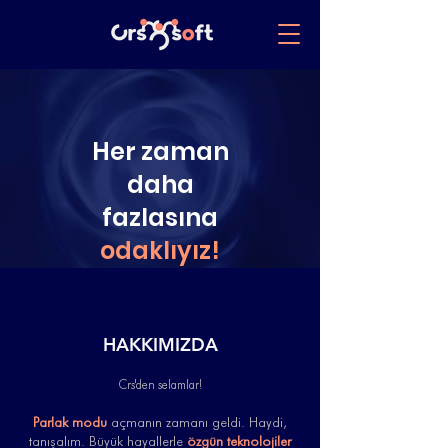
Her zaman
daha
fazlasına
odaklıyız!
HAKKIMIZDA
Crs'den selamlar!
Parlak modu
açmanın zamanı geldi. Haydi,
tanışalım.
Büyük hayallerle
özgün teknolojiler