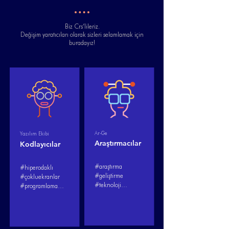
Biz Crs’lileriz.
Değişim yaratıcıları olarak sizleri selamlamak için
buradayız!
Ar-Ge
Yazılım Ekibi
Araştırmacılar
Kodlayıcılar
#araştırma

#hiperodaklı

#geliştirme

#çokluekranlar

#teknoloji

#programlama

#günceltakip

#kahve

#akademik

#bug

#meraklı

#kodlama

#sorgulama
#geliştirme