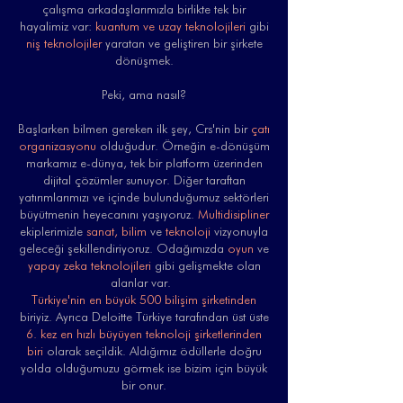
çalışma arkadaşlarımızla birlikte tek bir
hayalimiz var:
kuantum ve uzay teknolojileri
gibi
niş teknolojiler
yaratan ve geliştiren bir şirkete
dönüşmek.
Peki, ama nasıl?
Başlarken bilmen gereken ilk şey, Crs'nin bir
çatı
organizasyonu
olduğudur. Örneğin e-dönüşüm
markamız e-dünya, tek bir platform üzerinden
dijital çözümler sunuyor. Diğer taraftan
yatırımlarımızı ve içinde bulunduğumuz sektörleri
büyütmenin heyecanını yaşıyoruz.
Multidisipliner
ekiplerimizle
sanat, bilim
ve
teknoloji
vizyonuyla
geleceği şekillendiriyoruz. Odağımızda
oyun
ve
yapay zeka teknolojileri
gibi gelişmekte olan
alanlar var.
Türkiye'nin en büyük 500 bilişim şirketinden
biriyiz. Ayrıca Deloitte Türkiye tarafından üst üste
6. kez en hızlı büyüyen teknoloji şirketlerinden
biri
olarak seçildik. Aldığımız ödüllerle doğru
yolda olduğumuzu görmek ise bizim için büyük
bir onur.