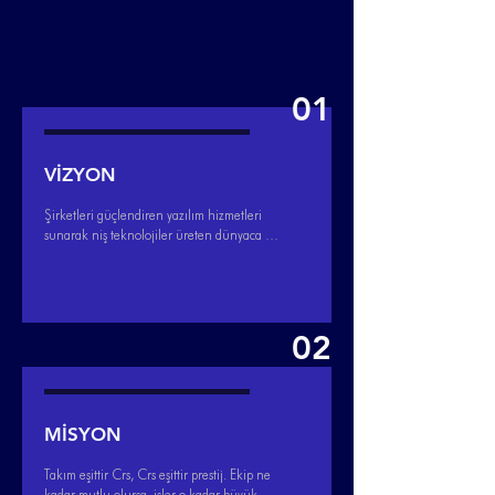
01
VİZYON
Şirketleri güçlendiren yazılım hizmetleri 
sunarak niş teknolojiler üreten dünyaca 
ünlü bir şirket olmak vizyonumuzun 
temelini oluşturuyor. Teknoloji, gelecek 
nesillere çok daha yaşanabilir bir dünya 
bırakmamıza ve topluma fayda sağlamamıza 
yardımcı oluyor.
02
MİSYON
Takım eşittir Crs, Crs eşittir prestij. Ekip ne 
kadar mutlu olursa, işler o kadar büyük 